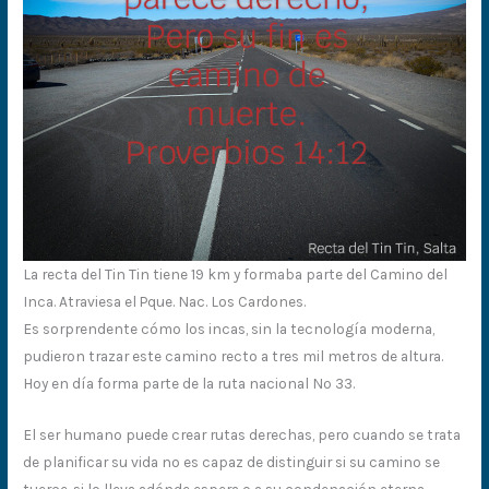
La recta del Tin Tin tiene 19 km y formaba parte del Camino del
Inca. Atraviesa el Pque. Nac. Los Cardones.
Es sorprendente cómo los incas, sin la tecnología moderna,
pudieron trazar este camino recto a tres mil metros de altura.
Hoy en día forma parte de la ruta nacional Nº 33.
El ser humano puede crear rutas derechas, pero cuando se trata
de planificar su vida no es capaz de distinguir si su camino se
tuerce, si lo lleva adónde espera o a su condenación eterna.