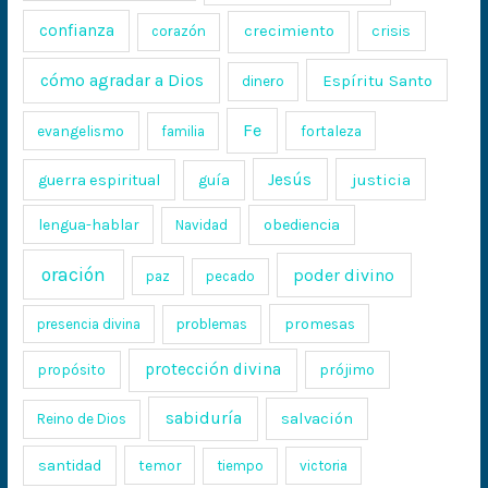
confianza
crecimiento
crisis
corazón
cómo agradar a Dios
Espíritu Santo
dinero
Fe
evangelismo
fortaleza
familia
Jesús
justicia
guerra espiritual
guía
lengua-hablar
obediencia
Navidad
oración
poder divino
paz
pecado
promesas
presencia divina
problemas
protección divina
propósito
prójimo
sabiduría
salvación
Reino de Dios
santidad
temor
tiempo
victoria