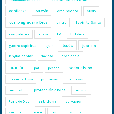
confianza
crecimiento
crisis
corazón
cómo agradar a Dios
Espíritu Santo
dinero
Fe
evangelismo
fortaleza
familia
Jesús
justicia
guerra espiritual
guía
lengua-hablar
obediencia
Navidad
oración
poder divino
paz
pecado
promesas
presencia divina
problemas
protección divina
propósito
prójimo
sabiduría
salvación
Reino de Dios
santidad
temor
tiempo
victoria