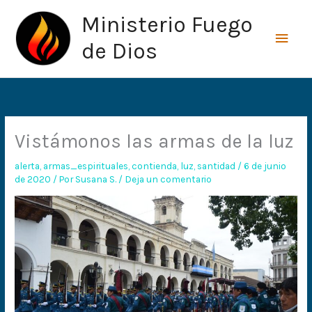
Ir
Men
Ministerio Fuego
al
princ
contenido
de Dios
Vistámonos las armas de la luz
alerta
,
armas_espirituales
,
contienda
,
luz
,
santidad
/
6 de junio
de 2020
/ Por
Susana S.
/
Deja un comentario