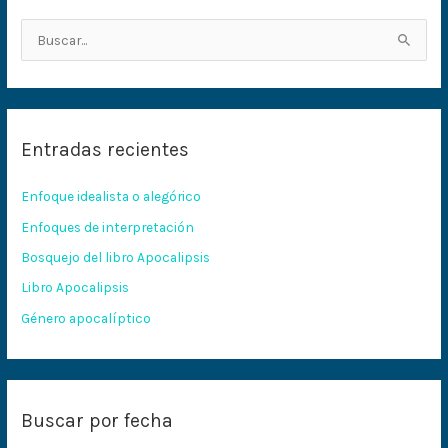
B
u
s
c
Entradas recientes
a
r
Enfoque idealista o alegórico
p
Enfoques de interpretación
o
Bosquejo del libro Apocalipsis
r
:
Libro Apocalipsis
Género apocalíptico
Buscar por fecha