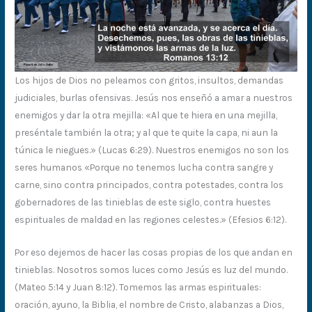
Los hijos de Dios no peleamos con gritos, insultos, demandas
judiciales, burlas ofensivas. Jesús nos enseñó a amar a nuestros
enemigos y dar la otra mejilla: «Al que te hiera en una mejilla,
preséntale también la otra; y al que te quite la capa, ni aun la
túnica le niegues.» (Lucas 6:29). Nuestros enemigos no son los
seres humanos «Porque no tenemos lucha contra sangre y
carne, sino contra principados, contra potestades, contra los
gobernadores de las tinieblas de este siglo, contra huestes
espirituales de maldad en las regiones celestes.» (Efesios 6:12).
Por eso dejemos de hacer las cosas propias de los que andan en
tinieblas. Nosotros somos luces como Jesús es luz del mundo.
(Mateo 5:14 y Juan 8:12). Tomemos las armas espirituales:
oración, ayuno, la Biblia, el nombre de Cristo, alabanzas a Dios,