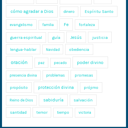
cómo agradar a Dios
Espíritu Santo
dinero
Fe
evangelismo
fortaleza
familia
Jesús
justicia
guerra espiritual
guía
lengua-hablar
obediencia
Navidad
oración
poder divino
paz
pecado
promesas
presencia divina
problemas
protección divina
propósito
prójimo
sabiduría
salvación
Reino de Dios
santidad
temor
tiempo
victoria