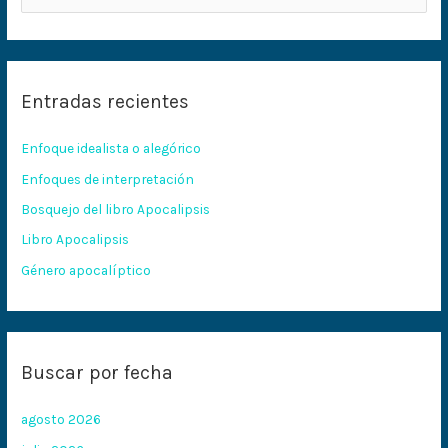
u
s
c
Entradas recientes
a
r
Enfoque idealista o alegórico
p
Enfoques de interpretación
o
Bosquejo del libro Apocalipsis
r
:
Libro Apocalipsis
Género apocalíptico
Buscar por fecha
agosto 2026