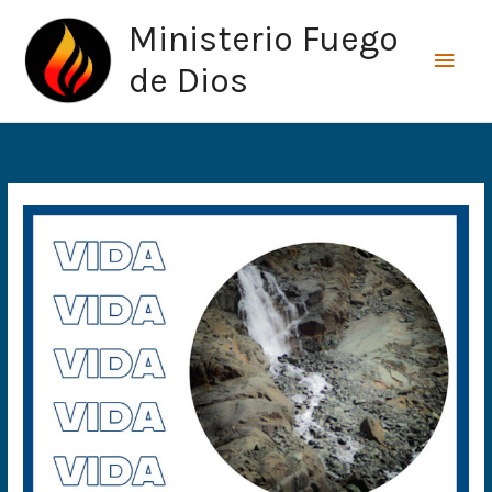
Ir
Men
Ministerio Fuego
al
princ
contenido
de Dios