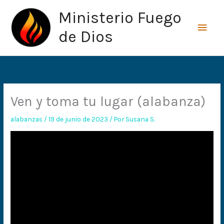
Ir
Men
Ministerio Fuego
al
princ
contenido
de Dios
Ven y toma tu lugar (alabanza)
alabanzas
/
19 de junio de 2023
/ Por
Susana S.