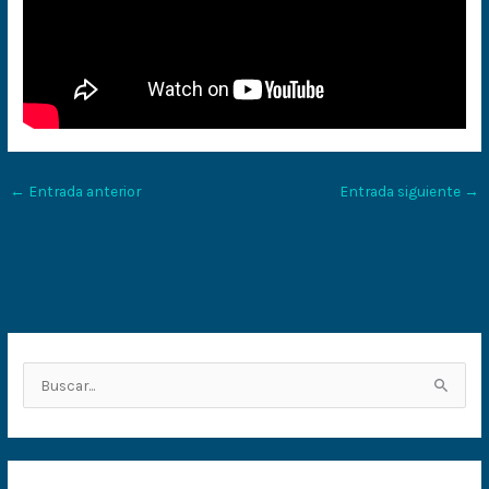
←
Entrada anterior
Entrada siguiente
→
B
u
s
c