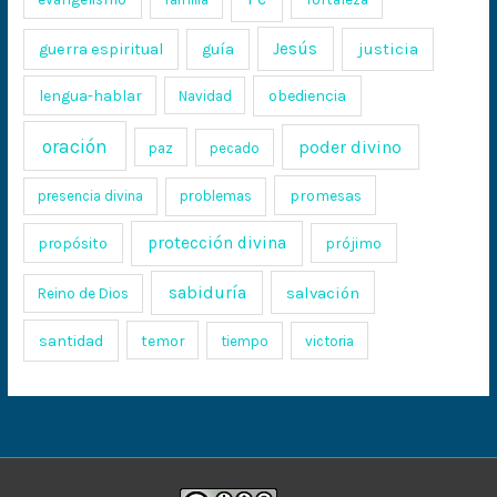
Jesús
justicia
guerra espiritual
guía
lengua-hablar
obediencia
Navidad
oración
poder divino
paz
pecado
promesas
presencia divina
problemas
protección divina
propósito
prójimo
sabiduría
salvación
Reino de Dios
santidad
temor
tiempo
victoria