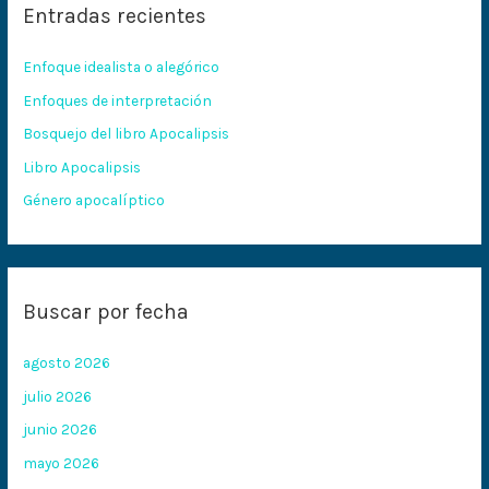
Entradas recientes
a
r
Enfoque idealista o alegórico
p
Enfoques de interpretación
o
Bosquejo del libro Apocalipsis
r
:
Libro Apocalipsis
Género apocalíptico
Buscar por fecha
agosto 2026
julio 2026
junio 2026
mayo 2026