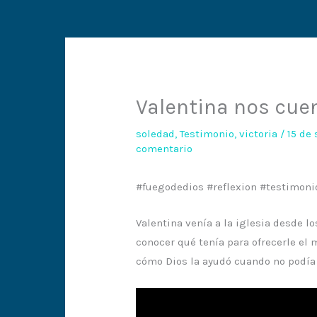
Valentina nos cue
soledad
,
Testimonio
,
victoria
/
15 de
comentario
#fuegodedios #reflexion #testimoni
Valentina venía a la iglesia desde 
conocer qué tenía para ofrecerle el 
cómo Dios la ayudó cuando no podía