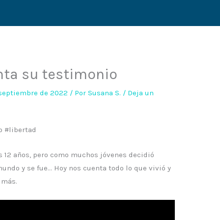
nta su testimonio
 septiembre de 2022
/ Por
Susana S.
/
Deja un
o #libertad
los 12 años, pero como muchos jóvenes decidió
mundo y se fue… Hoy nos cuenta todo lo que vivió y
 más.