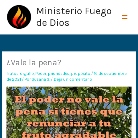
Ir
Men
Ministerio Fuego
al
princ
contenido
de Dios
¿Vale la pena?
frutos
,
orgullo
,
Poder
,
prioridades
,
propósito
/
16 de septiembre
de 2021
/ Por
Susana S.
/
Deja un comentario