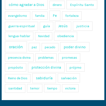
cómo agradar a Dios
Espíritu Santo
dinero
Fe
evangelismo
fortaleza
familia
Jesús
justicia
guerra espiritual
guía
lengua-hablar
obediencia
Navidad
oración
poder divino
paz
pecado
promesas
presencia divina
problemas
protección divina
propósito
prójimo
sabiduría
salvación
Reino de Dios
santidad
temor
tiempo
victoria