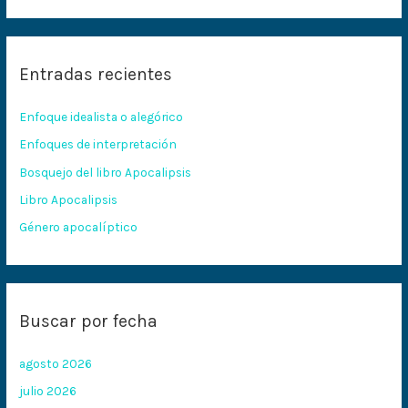
u
s
c
Entradas recientes
a
r
Enfoque idealista o alegórico
p
Enfoques de interpretación
o
Bosquejo del libro Apocalipsis
r
:
Libro Apocalipsis
Género apocalíptico
Buscar por fecha
agosto 2026
julio 2026