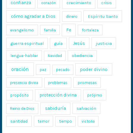
confianza
crecimiento
crisis
corazón
cómo agradar a Dios
Espíritu Santo
dinero
Fe
evangelismo
fortaleza
familia
Jesús
justicia
guerra espiritual
guía
lengua-hablar
obediencia
Navidad
oración
poder divino
paz
pecado
promesas
presencia divina
problemas
protección divina
propósito
prójimo
sabiduría
salvación
Reino de Dios
santidad
temor
tiempo
victoria