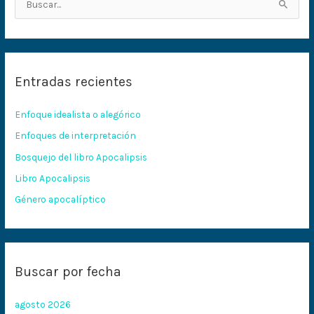
B
u
s
c
Entradas recientes
a
r
Enfoque idealista o alegórico
p
Enfoques de interpretación
o
Bosquejo del libro Apocalipsis
r
:
Libro Apocalipsis
Género apocalíptico
Buscar por fecha
agosto 2026