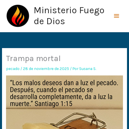
Ir
Men
Ministerio Fuego
al
princ
contenido
de Dios
Trampa mortal
pecado
/
28 de noviembre de 2025
/ Por
Susana S.