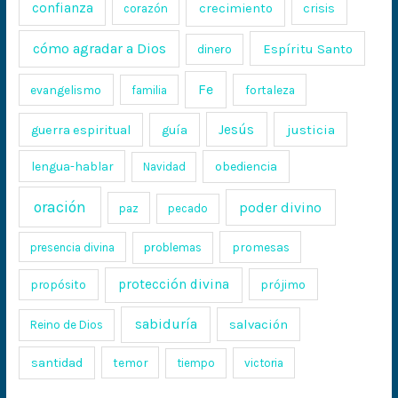
confianza
crecimiento
crisis
corazón
cómo agradar a Dios
Espíritu Santo
dinero
Fe
evangelismo
fortaleza
familia
Jesús
justicia
guerra espiritual
guía
lengua-hablar
obediencia
Navidad
oración
poder divino
paz
pecado
promesas
presencia divina
problemas
protección divina
propósito
prójimo
sabiduría
salvación
Reino de Dios
santidad
temor
tiempo
victoria