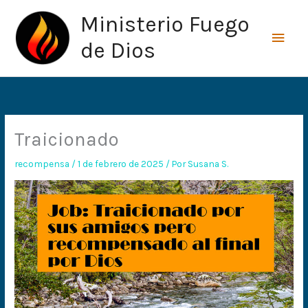
Ir
Men
Ministerio Fuego
al
princ
contenido
de Dios
Traicionado
recompensa
/
1 de febrero de 2025
/ Por
Susana S.