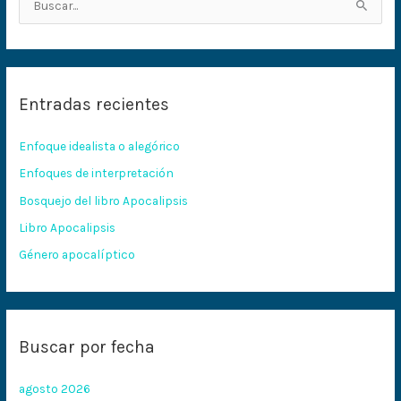
B
u
s
c
Entradas recientes
a
r
Enfoque idealista o alegórico
p
Enfoques de interpretación
o
Bosquejo del libro Apocalipsis
r
:
Libro Apocalipsis
Género apocalíptico
Buscar por fecha
agosto 2026