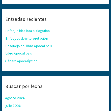
s
c
Entradas recientes
a
r
Enfoque idealista o alegórico
p
Enfoques de interpretación
o
Bosquejo del libro Apocalipsis
r
:
Libro Apocalipsis
Género apocalíptico
Buscar por fecha
agosto 2026
julio 2026