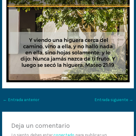
←
Entrada anterior
Entrada siguiente
→
Deja un comentario
Lo siento, debes estar
conectado
para publicar un