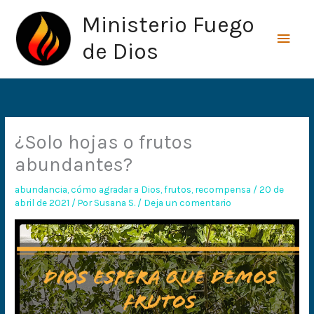
Ir
Men
Ministerio Fuego
al
princ
contenido
de Dios
¿Solo hojas o frutos
abundantes?
abundancia
,
cómo agradar a Dios
,
frutos
,
recompensa
/
20 de
abril de 2021
/ Por
Susana S.
/
Deja un comentario