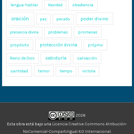
lengua-hablar
obediencia
Navidad
oración
poder divino
paz
pecado
promesas
presencia divina
problemas
protección divina
propósito
prójimo
sabiduría
salvación
Reino de Dios
santidad
temor
tiempo
victoria
2026
Esta obra está bajo una
Licencia Creative Commons Atribución-
NoComercial-CompartirIgual 4.0 Internacional
.