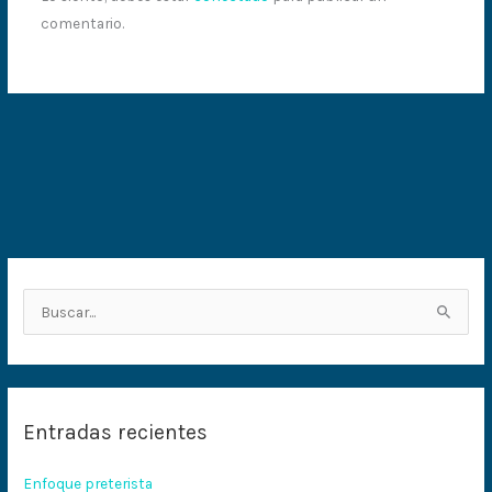
comentario.
B
u
s
c
Entradas recientes
a
r
Enfoque preterista