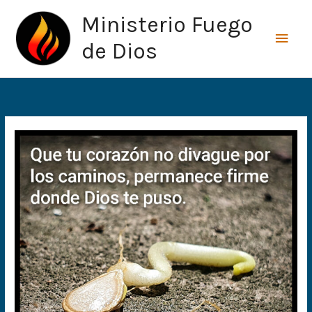
Ir
Men
Ministerio Fuego
al
princ
contenido
de Dios