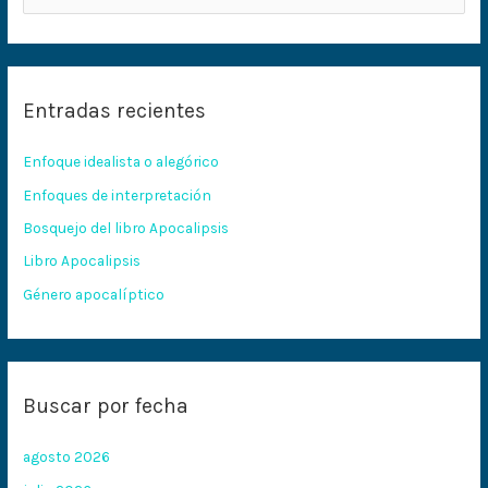
u
s
c
Entradas recientes
a
r
Enfoque idealista o alegórico
p
Enfoques de interpretación
o
Bosquejo del libro Apocalipsis
r
:
Libro Apocalipsis
Género apocalíptico
Buscar por fecha
agosto 2026