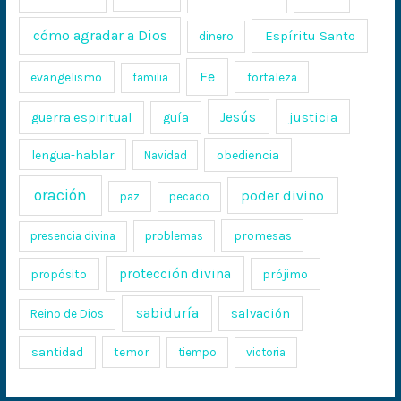
cómo agradar a Dios
Espíritu Santo
dinero
Fe
evangelismo
fortaleza
familia
Jesús
justicia
guerra espiritual
guía
lengua-hablar
obediencia
Navidad
oración
poder divino
paz
pecado
promesas
presencia divina
problemas
protección divina
propósito
prójimo
sabiduría
salvación
Reino de Dios
santidad
temor
tiempo
victoria