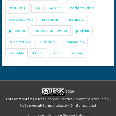
oración
poder divino
paz
pecado
promesas
presencia divina
problemas
protección divina
propósito
prójimo
sabiduría
salvación
Reino de Dios
santidad
temor
tiempo
victoria
2026
Esta obra está bajo una
Licencia Creative Commons Atribución-
NoComercial-CompartirIgual 4.0 Internacional
.
Sitio desarrollado por Susana Sobrino