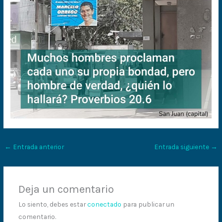
←
Entrada anterior
Entrada siguiente
→
Deja un comentario
Lo siento, debes estar
conectado
para publicar un
comentario.