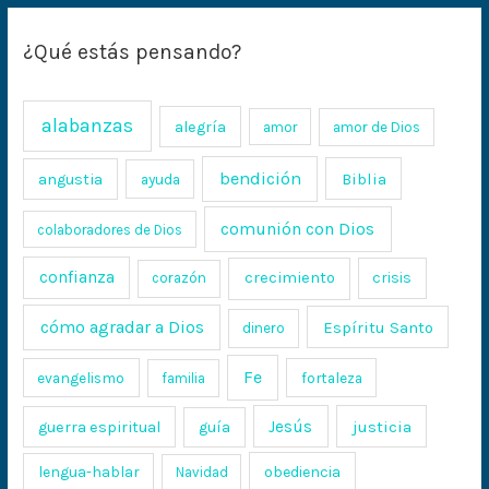
¿Qué estás pensando?
alabanzas
alegría
amor
amor de Dios
bendición
Biblia
angustia
ayuda
comunión con Dios
colaboradores de Dios
confianza
crecimiento
crisis
corazón
cómo agradar a Dios
Espíritu Santo
dinero
Fe
evangelismo
fortaleza
familia
Jesús
justicia
guerra espiritual
guía
lengua-hablar
obediencia
Navidad