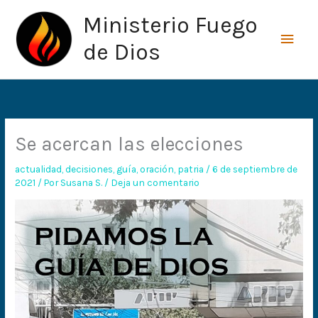
Ir
Men
Ministerio Fuego
al
princ
contenido
de Dios
Se acercan las elecciones
actualidad
,
decisiones
,
guía
,
oración
,
patria
/
6 de septiembre de
2021
/ Por
Susana S.
/
Deja un comentario