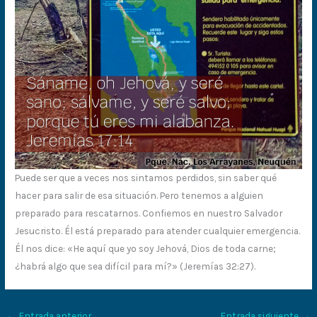
Puede ser que a veces nos sintamos perdidos, sin saber qué
hacer para salir de esa situación. Pero tenemos a alguien
preparado para rescatarnos. Confiemos en nuestro Salvador
Jesucristo. Él está preparado para atender cualquier emergencia.
Él nos dice: «He aquí que yo soy Jehová, Dios de toda carne;
¿habrá algo que sea difícil para mí?» (Jeremías 32:27).
←
Entrada anterior
Entrada siguiente
→