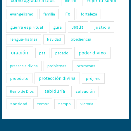
cómo agradar a Dios
Espíritu Santo
dinero
Fe
evangelismo
fortaleza
familia
Jesús
justicia
guerra espiritual
guía
lengua-hablar
obediencia
Navidad
oración
poder divino
paz
pecado
promesas
presencia divina
problemas
protección divina
propósito
prójimo
sabiduría
salvación
Reino de Dios
santidad
temor
tiempo
victoria