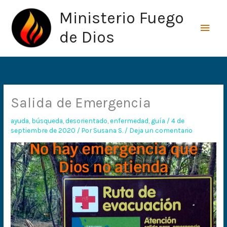
Ir
Men
Ministerio Fuego
al
princ
contenido
de Dios
Salida de Emergencia
ayuda
,
búsqueda
,
desorientado
,
enfermedad
,
guía
/
4 de
septiembre de 2020
/ Por
Susana S.
/
Deja un comentario