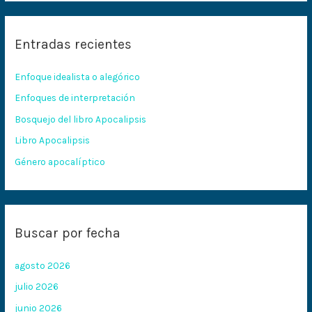
s
c
Entradas recientes
a
r
Enfoque idealista o alegórico
p
Enfoques de interpretación
o
Bosquejo del libro Apocalipsis
r
:
Libro Apocalipsis
Género apocalíptico
Buscar por fecha
agosto 2026
julio 2026
junio 2026