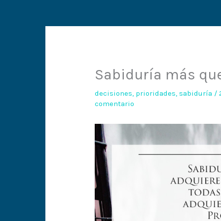
Sabiduría más qu
decisiones
,
prioridades
,
sabiduría
/
comentario