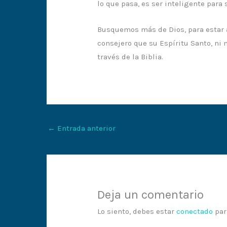
lo que pasa, es ser inteligente para
Busquemos más de Dios, para estar a
consejero que su Espíritu Santo, ni 
través de la Biblia.
←
Entrada anterior
Deja un comentario
Lo siento, debes estar
conectado
par