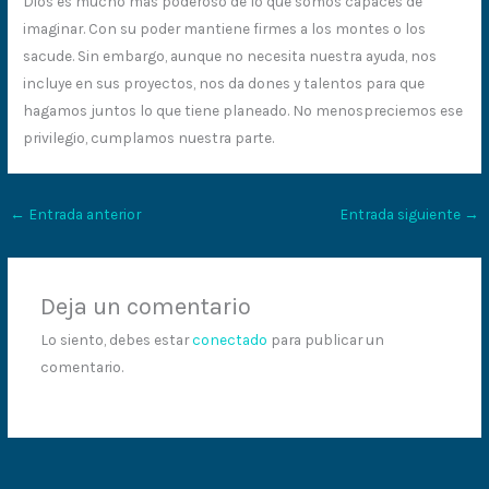
Dios es mucho más poderoso de lo que somos capaces de
imaginar. Con su poder mantiene firmes a los montes o los
sacude. Sin embargo, aunque no necesita nuestra ayuda, nos
incluye en sus proyectos, nos da dones y talentos para que
hagamos juntos lo que tiene planeado. No menospreciemos ese
privilegio, cumplamos nuestra parte.
←
Entrada anterior
Entrada siguiente
→
Deja un comentario
Lo siento, debes estar
conectado
para publicar un
comentario.