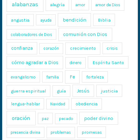
alabanzas
alegría
amor
amor de Dios
bendición
Biblia
angustia
ayuda
comunión con Dios
colaboradores de Dios
confianza
crecimiento
crisis
corazón
cómo agradar a Dios
Espíritu Santo
dinero
Fe
evangelismo
fortaleza
familia
Jesús
justicia
guerra espiritual
guía
lengua-hablar
obediencia
Navidad
oración
poder divino
paz
pecado
promesas
presencia divina
problemas