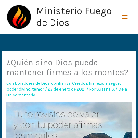
Ir
Men
Ministerio Fuego
al
princ
contenido
de Dios
¿Quién sino Dios puede
mantener firmes a los montes?
colaboradores de Dios
,
confianza
,
Creador
,
firmeza
,
inseguro
,
poder divino
,
temor
/
22 de enero de 2021
/ Por
Susana S.
/
Deja
un comentario