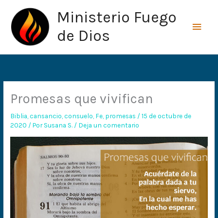
Ir
Men
Ministerio Fuego
al
princ
contenido
de Dios
Promesas que vivifican
Biblia
,
cansancio
,
consuelo
,
Fe
,
promesas
/
15 de octubre de
2020
/ Por
Susana S.
/
Deja un comentario