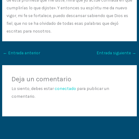
cumplirías lo que dijiste». Y entonces su espíritu me da nuevo
vigor, mi fe se fortalece, puedo descansar sabiendo que Dios es
fiel, que no se ha olvidado de todas esas palabras que dejó
escritas para nosotros.
←
Entrada anterior
Entrada siguiente
→
Deja un comentario
Lo siento, debes estar
conectado
para publicar un
comentario.