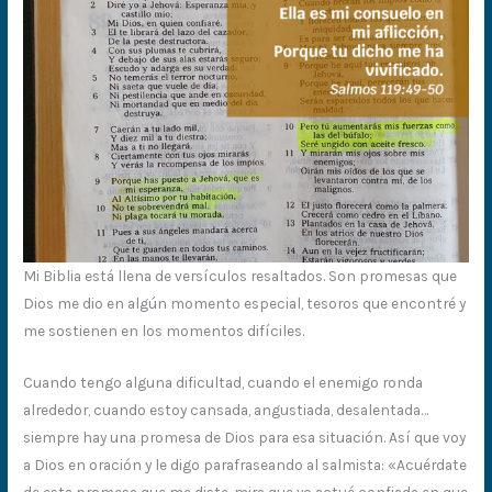
Mi Biblia está llena de versículos resaltados. Son promesas que
Dios me dio en algún momento especial, tesoros que encontré y
me sostienen en los momentos difíciles.
Cuando tengo alguna dificultad, cuando el enemigo ronda
alrededor, cuando estoy cansada, angustiada, desalentada…
siempre hay una promesa de Dios para esa situación. Así que voy
a Dios en oración y le digo parafraseando al salmista: «Acuérdate
de esta promesa que me diste, mira que yo actué confiada en que