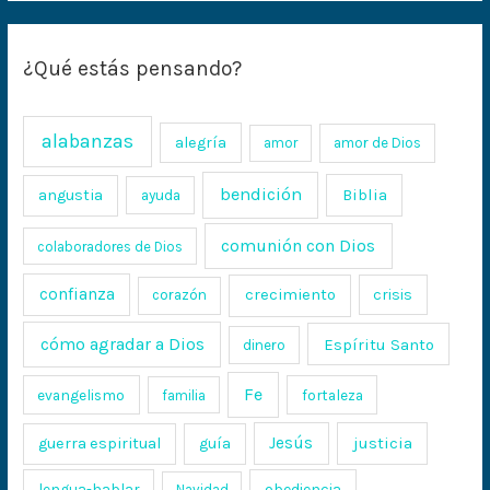
¿Qué estás pensando?
alabanzas
alegría
amor
amor de Dios
bendición
Biblia
angustia
ayuda
comunión con Dios
colaboradores de Dios
confianza
crecimiento
crisis
corazón
cómo agradar a Dios
Espíritu Santo
dinero
Fe
evangelismo
fortaleza
familia
Jesús
justicia
guerra espiritual
guía
lengua-hablar
obediencia
Navidad