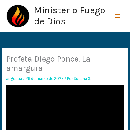
Ir
Men
Ministerio Fuego
al
princ
contenido
de Dios
Profeta Diego Ponce. La
amargura
angustia
/
26 de marzo de 2023
/ Por
Susana S.