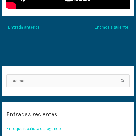
←
Entrada anterior
Entrada siguiente
→
B
u
s
c
Entradas recientes
a
r
Enfoque idealista o alegórico
p