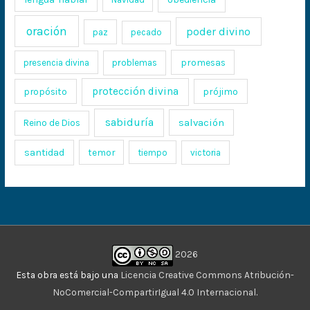
oración
poder divino
paz
pecado
promesas
presencia divina
problemas
protección divina
propósito
prójimo
sabiduría
salvación
Reino de Dios
santidad
temor
tiempo
victoria
2026
Esta obra está bajo una
Licencia Creative Commons Atribución-
NoComercial-CompartirIgual 4.0 Internacional
.