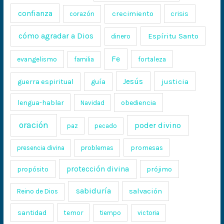
confianza
crecimiento
crisis
corazón
cómo agradar a Dios
Espíritu Santo
dinero
Fe
evangelismo
fortaleza
familia
Jesús
justicia
guerra espiritual
guía
lengua-hablar
obediencia
Navidad
oración
poder divino
paz
pecado
promesas
presencia divina
problemas
protección divina
propósito
prójimo
sabiduría
salvación
Reino de Dios
santidad
temor
tiempo
victoria