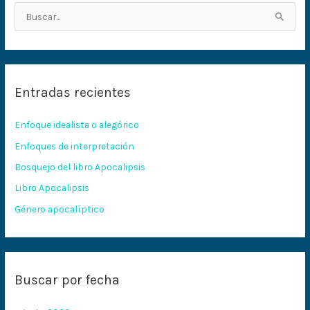
B
u
s
c
Entradas recientes
a
r
Enfoque idealista o alegórico
p
Enfoques de interpretación
o
Bosquejo del libro Apocalipsis
r
:
Libro Apocalipsis
Género apocalíptico
Buscar por fecha