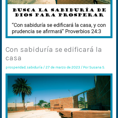
Con sabiduría se edificará la
casa
prosperidad
,
sabiduría
/
27 de marzo de 2023
/ Por
Susana S.