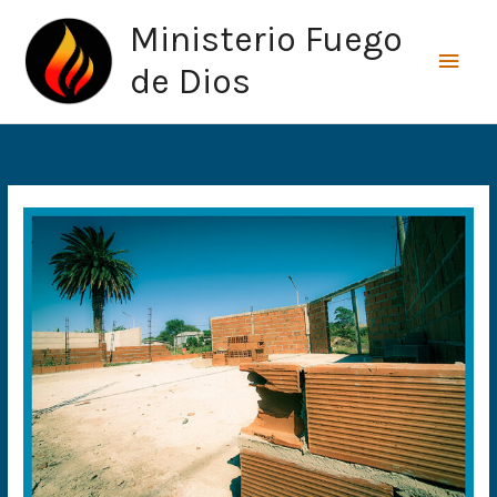
Ir
Men
Ministerio Fuego
al
princ
contenido
de Dios