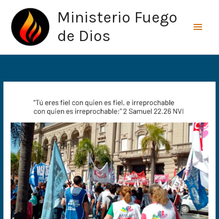
Ir
Men
Ministerio Fuego
al
princ
contenido
de Dios