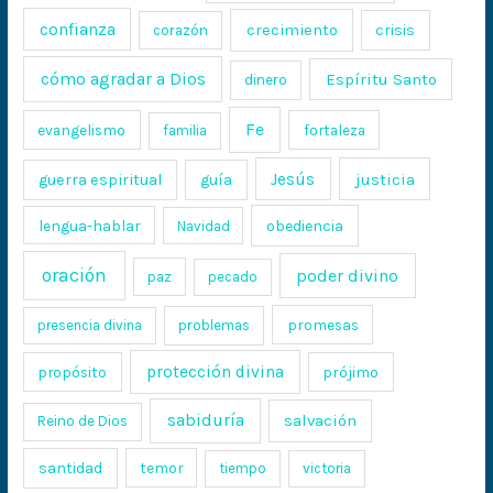
confianza
crecimiento
crisis
corazón
cómo agradar a Dios
Espíritu Santo
dinero
Fe
evangelismo
fortaleza
familia
Jesús
justicia
guerra espiritual
guía
lengua-hablar
obediencia
Navidad
oración
poder divino
paz
pecado
promesas
presencia divina
problemas
protección divina
propósito
prójimo
sabiduría
salvación
Reino de Dios
santidad
temor
tiempo
victoria