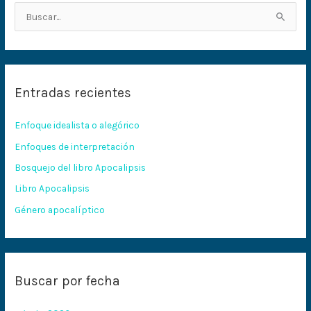
B
u
s
c
Entradas recientes
a
r
Enfoque idealista o alegórico
p
Enfoques de interpretación
o
Bosquejo del libro Apocalipsis
r
:
Libro Apocalipsis
Género apocalíptico
Buscar por fecha