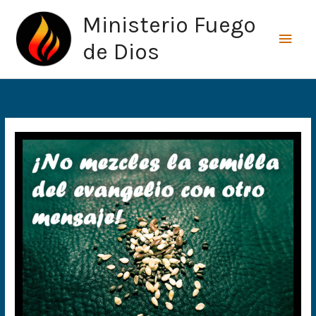
Ir
Men
Ministerio Fuego
al
princ
contenido
de Dios