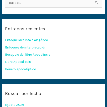
B
u
s
c
Entradas recientes
a
r
Enfoque idealista o alegórico
p
Enfoques de interpretación
o
Bosquejo del libro Apocalipsis
r
:
Libro Apocalipsis
Género apocalíptico
Buscar por fecha
agosto 2026