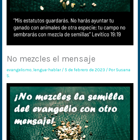
No mezcles el mensaje
evangelismo
,
lengua-hablar
/
5 de febrero de 2023
/ Por
Susana
S.