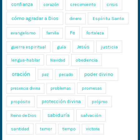
confianza
crecimiento
crisis
corazón
cómo agradar a Dios
Espíritu Santo
dinero
Fe
evangelismo
fortaleza
familia
Jesús
justicia
guerra espiritual
guía
lengua-hablar
obediencia
Navidad
oración
poder divino
paz
pecado
promesas
presencia divina
problemas
protección divina
propósito
prójimo
sabiduría
salvación
Reino de Dios
santidad
temor
tiempo
victoria