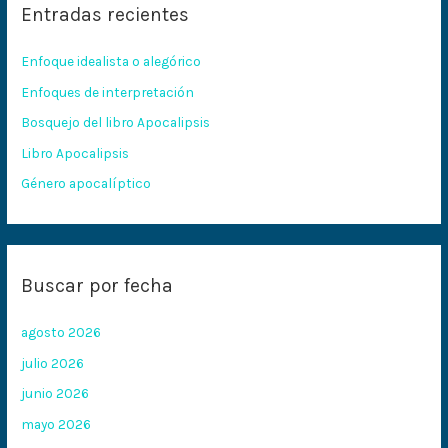
Entradas recientes
a
r
Enfoque idealista o alegórico
p
Enfoques de interpretación
o
Bosquejo del libro Apocalipsis
r
:
Libro Apocalipsis
Género apocalíptico
Buscar por fecha
agosto 2026
julio 2026
junio 2026
mayo 2026