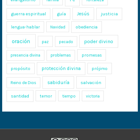
Jesús
justicia
guerra espiritual
guía
lengua-hablar
obediencia
Navidad
oración
poder divino
paz
pecado
promesas
presencia divina
problemas
protección divina
propósito
prójimo
sabiduría
salvación
Reino de Dios
santidad
temor
tiempo
victoria