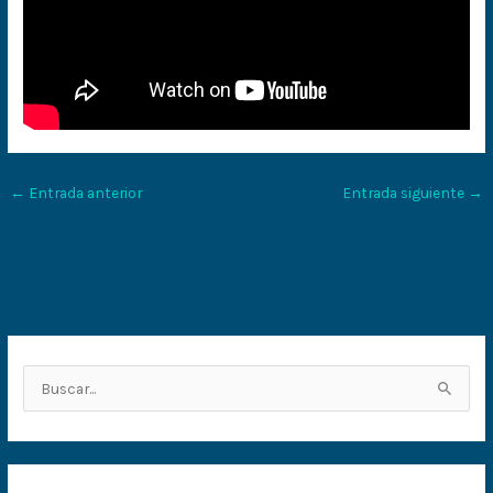
←
Entrada anterior
Entrada siguiente
→
B
u
s
c