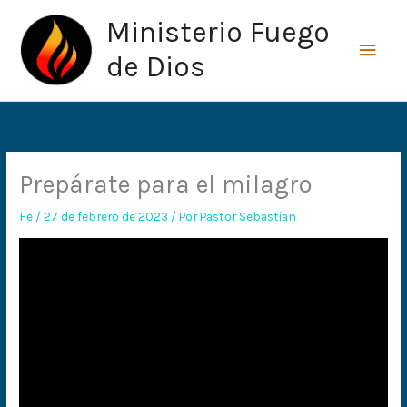
Ir
Men
Ministerio Fuego
al
princ
contenido
de Dios
Prepárate para el milagro
Fe
/
27 de febrero de 2023
/ Por
Pastor Sebastian