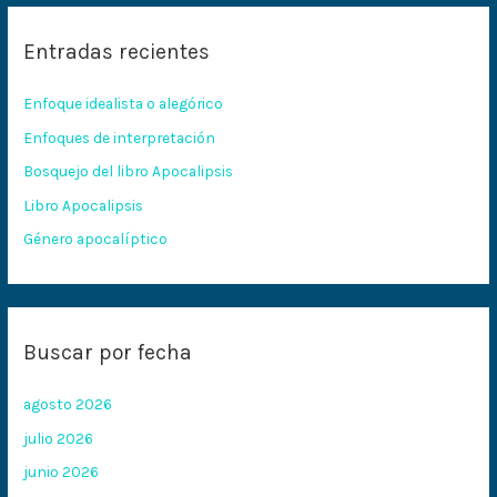
c
Entradas recientes
a
r
Enfoque idealista o alegórico
p
Enfoques de interpretación
o
Bosquejo del libro Apocalipsis
r
:
Libro Apocalipsis
Género apocalíptico
Buscar por fecha
agosto 2026
julio 2026
junio 2026