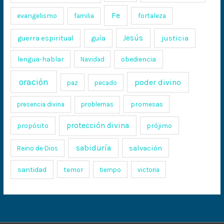
Fe
evangelismo
fortaleza
familia
Jesús
justicia
guerra espiritual
guía
lengua-hablar
obediencia
Navidad
oración
poder divino
paz
pecado
promesas
presencia divina
problemas
protección divina
propósito
prójimo
sabiduría
salvación
Reino de Dios
santidad
temor
tiempo
victoria