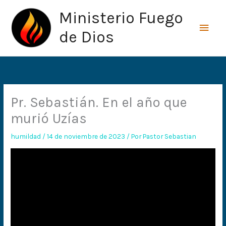
Ir
Men
Ministerio Fuego
al
princ
contenido
de Dios
Pr. Sebastián. En el año que
murió Uzías
humildad
/
14 de noviembre de 2023
/ Por
Pastor Sebastian