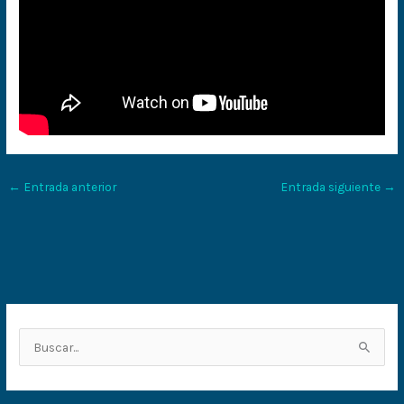
←
Entrada anterior
Entrada siguiente
→
B
u
s