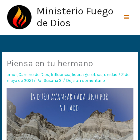
Ir
Men
Ministerio Fuego
al
princ
contenido
de Dios
Piensa en tu hermano
amor
,
Camino de Dios
,
Influencia
,
liderazgo
,
obras
,
unidad
/
2 de
mayo de 2021
/ Por
Susana S.
/
Deja un comentario