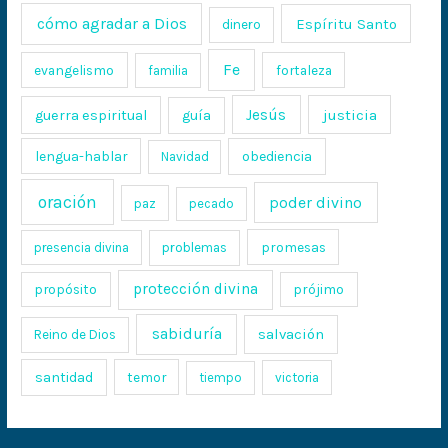
cómo agradar a Dios
Espíritu Santo
dinero
Fe
evangelismo
fortaleza
familia
Jesús
justicia
guerra espiritual
guía
lengua-hablar
obediencia
Navidad
oración
poder divino
paz
pecado
promesas
presencia divina
problemas
protección divina
propósito
prójimo
sabiduría
salvación
Reino de Dios
santidad
temor
tiempo
victoria