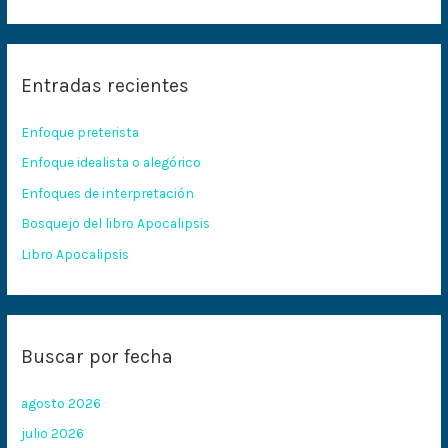
u
s
c
Entradas recientes
a
r
Enfoque preterista
p
Enfoque idealista o alegórico
o
Enfoques de interpretación
r
:
Bosquejo del libro Apocalipsis
Libro Apocalipsis
Buscar por fecha
agosto 2026
julio 2026