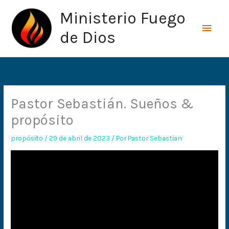
Ir
Men
Ministerio Fuego
al
princ
contenido
de Dios
Pastor Sebastián. Sueños &
propósito
propósito
/
29 de abril de 2023
/ Por
Pastor Sebastian