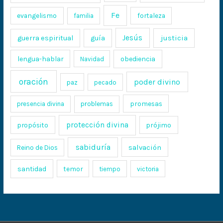
Fe
evangelismo
fortaleza
familia
Jesús
justicia
guerra espiritual
guía
lengua-hablar
obediencia
Navidad
oración
poder divino
paz
pecado
promesas
presencia divina
problemas
protección divina
propósito
prójimo
sabiduría
salvación
Reino de Dios
santidad
temor
tiempo
victoria