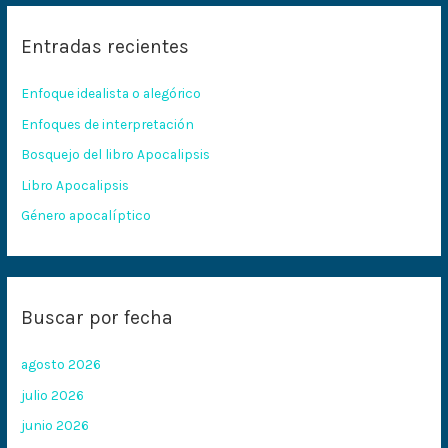
c
Entradas recientes
a
r
Enfoque idealista o alegórico
p
Enfoques de interpretación
o
Bosquejo del libro Apocalipsis
r
:
Libro Apocalipsis
Género apocalíptico
Buscar por fecha
agosto 2026
julio 2026
junio 2026