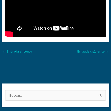
←
Entrada anterior
Entrada siguiente
→
B
u
s