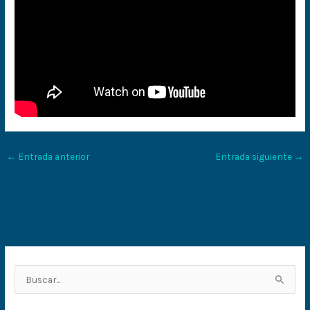
←
Entrada anterior
Entrada siguiente
→
B
u