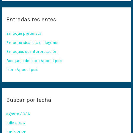
s
c
Entradas recientes
a
r
Enfoque preterista
p
Enfoque idealista o alegórico
o
Enfoques de interpretación
r
:
Bosquejo del libro Apocalipsis
Libro Apocalipsis
Buscar por fecha
agosto 2026
julio 2026
junio 2026