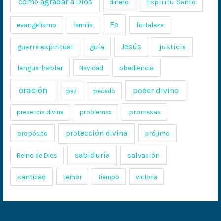
cómo agradar a Dios
Espíritu Santo
dinero
Fe
evangelismo
fortaleza
familia
Jesús
justicia
guerra espiritual
guía
lengua-hablar
obediencia
Navidad
oración
poder divino
paz
pecado
promesas
presencia divina
problemas
protección divina
propósito
prójimo
sabiduría
salvación
Reino de Dios
santidad
temor
tiempo
victoria