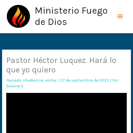
Ir
Men
Ministerio Fuego
al
princ
contenido
de Dios
Pastor Héctor Luquez. Hará lo
que yo quiero
llamado
,
obediencia
,
visitas
/
27 de septiembre de 2023
/ Por
Susana S.