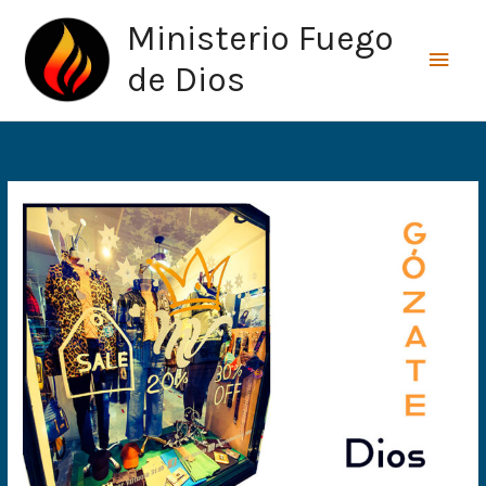
Ir
Men
Ministerio Fuego
al
princ
contenido
de Dios