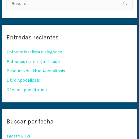
B
u
s
c
Entradas recientes
a
r
Enfoque idealista o alegórico
p
Enfoques de interpretación
o
Bosquejo del libro Apocalipsis
r
:
Libro Apocalipsis
Género apocalíptico
Buscar por fecha
agosto 2026