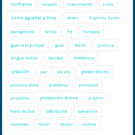
confianza
crecimiento
crisis
corazón
cómo agradar a Dios
Espíritu Santo
dinero
Fe
evangelismo
fortaleza
familia
Jesús
justicia
guerra espiritual
guía
lengua-hablar
obediencia
Navidad
oración
poder divino
paz
pecado
promesas
presencia divina
problemas
protección divina
propósito
prójimo
sabiduría
salvación
Reino de Dios
santidad
temor
tiempo
victoria