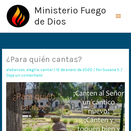
Ir
Men
Ministerio Fuego
al
princ
contenido
de Dios
¿Para quién cantas?
alabanzas
,
alegría
,
cantar
/
12 de enero de 2020
/ Por
Susana S.
/
Deja un comentario