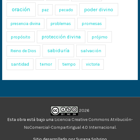
oración
poder divino
paz
pecado
promesas
presencia divina
problemas
protección divina
propósito
prójimo
sabiduría
salvación
Reino de Dios
santidad
temor
tiempo
victoria
2026
Esta obra está bajo una
Licencia Creative Commons Atribución-
NoComercial-CompartirIgual 4.0 Internacional
.
Sitio desarrollado por Susana Sobrino