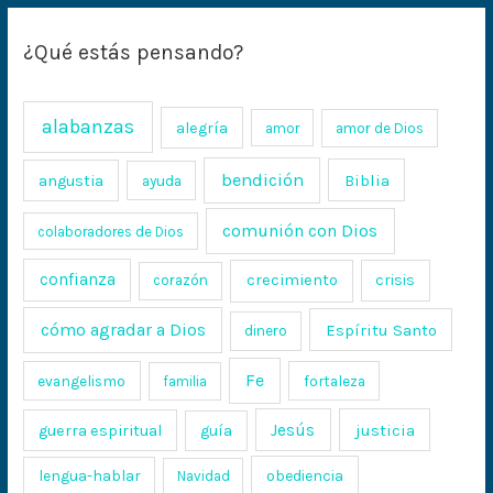
¿Qué estás pensando?
alabanzas
alegría
amor
amor de Dios
bendición
Biblia
angustia
ayuda
comunión con Dios
colaboradores de Dios
confianza
crecimiento
crisis
corazón
cómo agradar a Dios
Espíritu Santo
dinero
Fe
evangelismo
fortaleza
familia
Jesús
justicia
guerra espiritual
guía
lengua-hablar
obediencia
Navidad