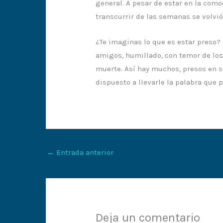
general. A pesar de estar en la como
transcurrir de las semanas se volvi
¿Te imaginas lo que es estar preso? 
amigos, humillado, con temor de los
muerte. Así hay muchos, presos en su
dispuesto a llevarle la palabra que 
←
Entrada anterior
Deja un comentario