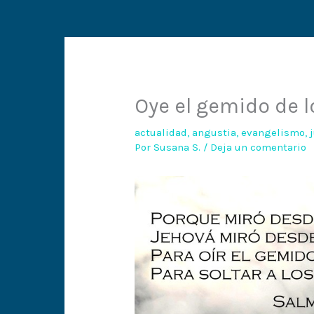
Oye el gemido de 
actualidad
,
angustia
,
evangelismo
,
Por
Susana S.
/
Deja un comentario