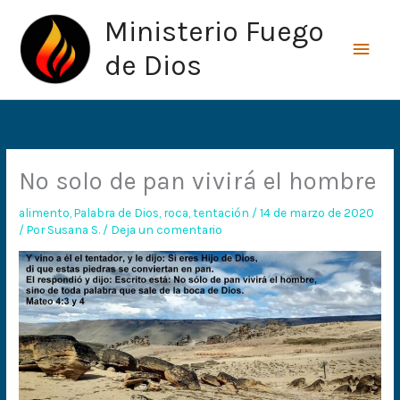
Ir
Men
Ministerio Fuego
al
princ
contenido
de Dios
No solo de pan vivirá el hombre
alimento
,
Palabra de Dios
,
roca
,
tentación
/
14 de marzo de 2020
/ Por
Susana S.
/
Deja un comentario