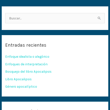
B
u
s
c
Entradas recientes
a
r
Enfoque idealista o alegórico
p
Enfoques de interpretación
o
Bosquejo del libro Apocalipsis
r
:
Libro Apocalipsis
Género apocalíptico