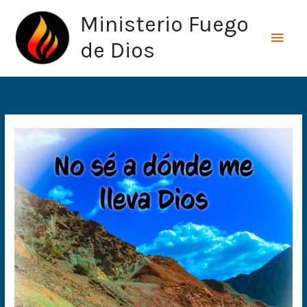
Ir
Men
Ministerio Fuego
al
princ
contenido
de Dios