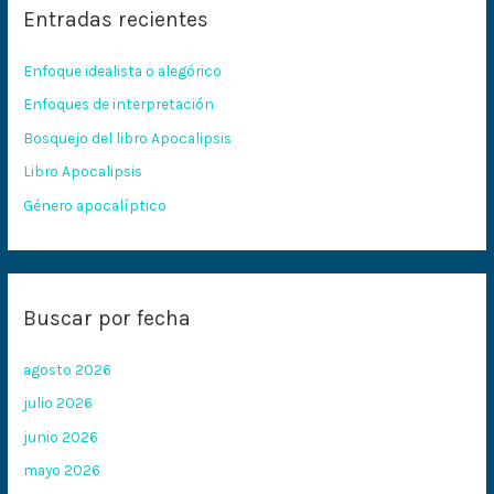
Entradas recientes
a
r
Enfoque idealista o alegórico
p
Enfoques de interpretación
o
Bosquejo del libro Apocalipsis
r
:
Libro Apocalipsis
Género apocalíptico
Buscar por fecha
agosto 2026
julio 2026
junio 2026
mayo 2026