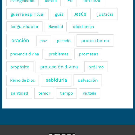
Fe
evangelismo
fortaleza
familia
Jesús
justicia
guerra espiritual
guía
lengua-hablar
obediencia
Navidad
oración
poder divino
paz
pecado
promesas
presencia divina
problemas
protección divina
propósito
prójimo
sabiduría
salvación
Reino de Dios
santidad
temor
tiempo
victoria