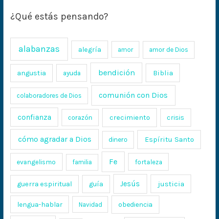
¿Qué estás pensando?
alabanzas
alegría
amor
amor de Dios
bendición
Biblia
angustia
ayuda
comunión con Dios
colaboradores de Dios
confianza
crecimiento
crisis
corazón
cómo agradar a Dios
Espíritu Santo
dinero
Fe
evangelismo
fortaleza
familia
Jesús
justicia
guerra espiritual
guía
lengua-hablar
obediencia
Navidad