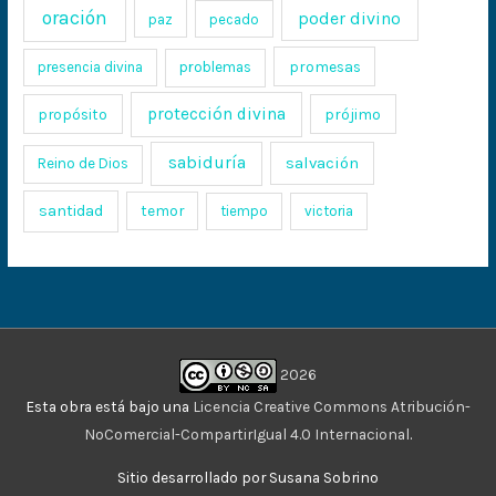
oración
poder divino
paz
pecado
promesas
presencia divina
problemas
protección divina
propósito
prójimo
sabiduría
salvación
Reino de Dios
santidad
temor
tiempo
victoria
2026
Esta obra está bajo una
Licencia Creative Commons Atribución-
NoComercial-CompartirIgual 4.0 Internacional
.
Sitio desarrollado por Susana Sobrino