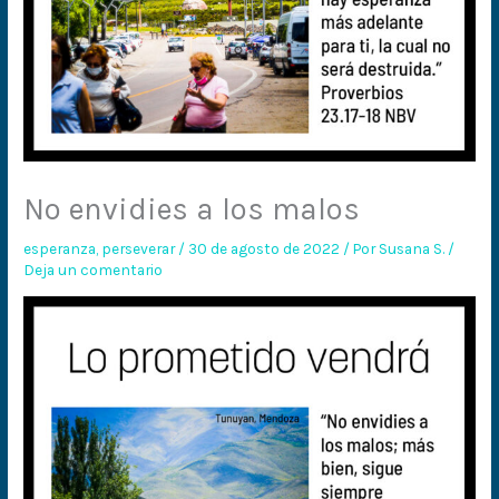
No envidies a los malos
esperanza
,
perseverar
/
30 de agosto de 2022
/ Por
Susana S.
/
Deja un comentario