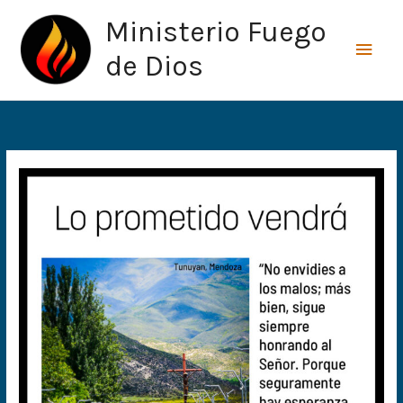
Ir
Men
Ministerio Fuego
al
princ
contenido
de Dios