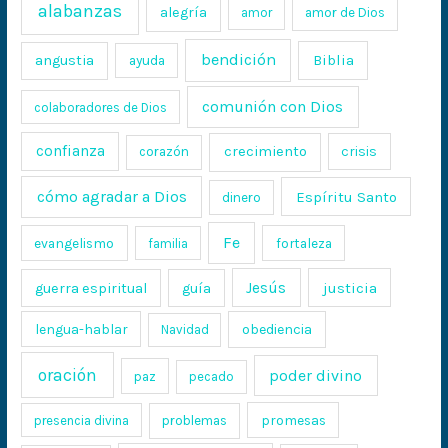
alabanzas
alegría
amor
amor de Dios
bendición
Biblia
angustia
ayuda
comunión con Dios
colaboradores de Dios
confianza
crecimiento
crisis
corazón
cómo agradar a Dios
Espíritu Santo
dinero
Fe
evangelismo
fortaleza
familia
Jesús
justicia
guerra espiritual
guía
lengua-hablar
obediencia
Navidad
oración
poder divino
paz
pecado
promesas
presencia divina
problemas