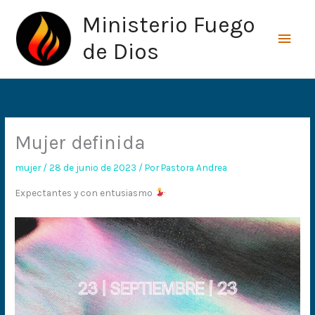
Ir
Men
Ministerio Fuego
al
princ
contenido
de Dios
Mujer definida
mujer
/
28 de junio de 2023
/ Por
Pastora Andrea
Expectantes y con entusiasmo