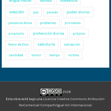
lengua-hablar
obediencia
Navidad
oración
poder divino
paz
pecado
promesas
presencia divina
problemas
protección divina
propósito
prójimo
sabiduría
salvación
Reino de Dios
santidad
temor
tiempo
victoria
2026
Esta obra está bajo una
Licencia Creative Commons Atribución-
NoComercial-CompartirIgual 4.0 Internacional
.