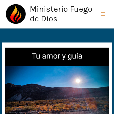
Ir
Men
Ministerio Fuego
al
princ
contenido
de Dios