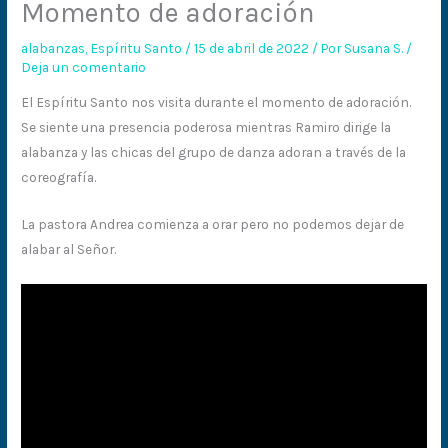
Momento de adoración
alabanzas
,
Espíritu Santo
/
15 de abril de 2022
/ Por
Susana S.
/
Deja un comentario
El Espíritu Santo nos visita durante el momento de adoración.
Se siente una presencia poderosa mientras Ramiro dirige la
alabanza y las chicas del grupo de danza adoran a través de la
coreografía.
La pastora Andrea comienza a orar pero no podemos dejar de
alabar al Señor.