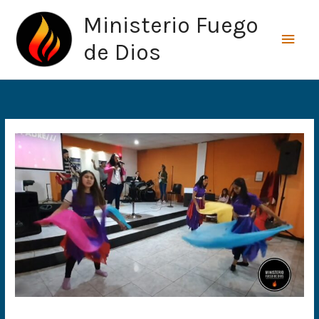
Ir
Men
Ministerio Fuego
al
princ
contenido
de Dios