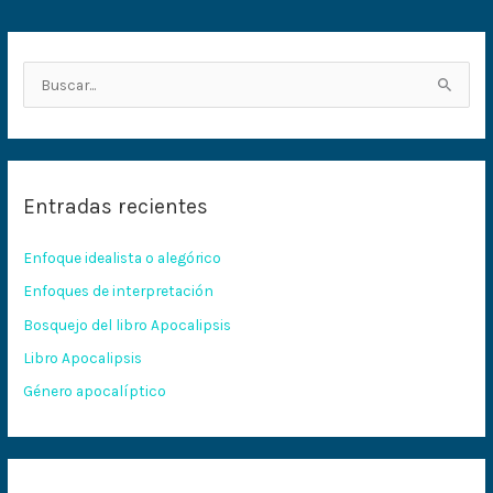
B
u
s
c
Entradas recientes
a
r
Enfoque idealista o alegórico
p
Enfoques de interpretación
o
Bosquejo del libro Apocalipsis
r
:
Libro Apocalipsis
Género apocalíptico