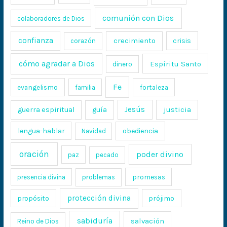
comunión con Dios
colaboradores de Dios
confianza
crecimiento
crisis
corazón
cómo agradar a Dios
Espíritu Santo
dinero
Fe
evangelismo
fortaleza
familia
Jesús
justicia
guerra espiritual
guía
lengua-hablar
obediencia
Navidad
oración
poder divino
paz
pecado
promesas
presencia divina
problemas
protección divina
propósito
prójimo
sabiduría
salvación
Reino de Dios