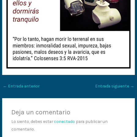
←
Entrada anterior
Entrada siguiente
→
Deja un comentario
Lo siento, debes estar
conectado
para publicar un
comentario.