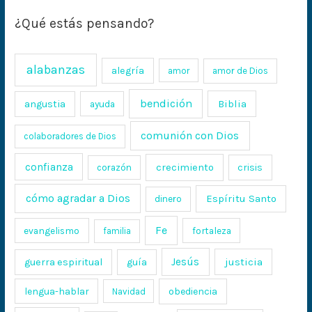
¿Qué estás pensando?
alabanzas
alegría
amor
amor de Dios
bendición
Biblia
angustia
ayuda
comunión con Dios
colaboradores de Dios
confianza
crecimiento
crisis
corazón
cómo agradar a Dios
Espíritu Santo
dinero
Fe
evangelismo
fortaleza
familia
Jesús
justicia
guerra espiritual
guía
lengua-hablar
obediencia
Navidad