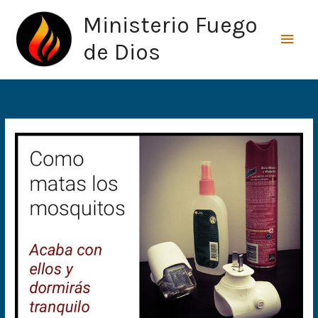
Ir
Men
Ministerio Fuego
al
princ
contenido
de Dios