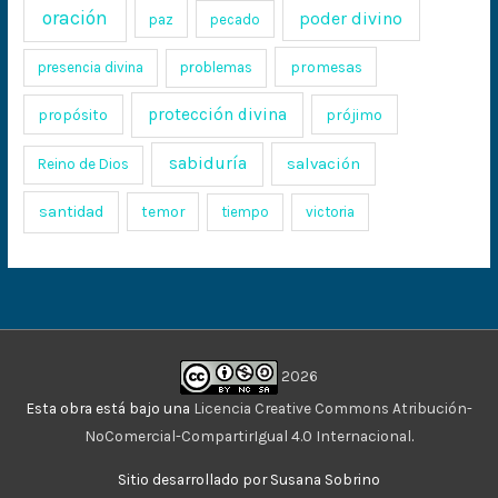
oración
poder divino
paz
pecado
promesas
presencia divina
problemas
protección divina
propósito
prójimo
sabiduría
salvación
Reino de Dios
santidad
temor
tiempo
victoria
2026
Esta obra está bajo una
Licencia Creative Commons Atribución-
NoComercial-CompartirIgual 4.0 Internacional
.
Sitio desarrollado por Susana Sobrino