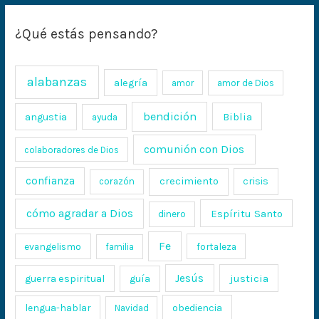
¿Qué estás pensando?
alabanzas
alegría
amor
amor de Dios
bendición
Biblia
angustia
ayuda
comunión con Dios
colaboradores de Dios
confianza
crecimiento
crisis
corazón
cómo agradar a Dios
Espíritu Santo
dinero
Fe
evangelismo
fortaleza
familia
Jesús
justicia
guerra espiritual
guía
lengua-hablar
obediencia
Navidad