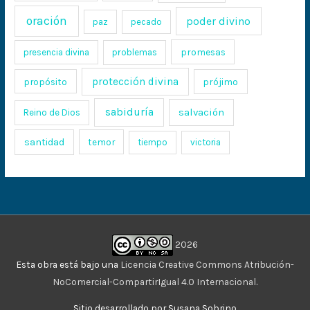
oración
poder divino
paz
pecado
promesas
presencia divina
problemas
protección divina
propósito
prójimo
sabiduría
salvación
Reino de Dios
santidad
temor
tiempo
victoria
2026
Esta obra está bajo una
Licencia Creative Commons Atribución-
NoComercial-CompartirIgual 4.0 Internacional
.
Sitio desarrollado por Susana Sobrino