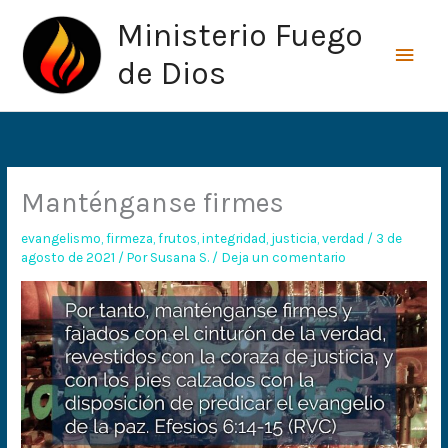
Ir
Men
Ministerio Fuego
al
princ
contenido
de Dios
Manténganse firmes
evangelismo
,
firmeza
,
frutos
,
integridad
,
justicia
,
verdad
/
3 de
agosto de 2021
/ Por
Susana S.
/
Deja un comentario