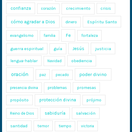
confianza
crecimiento
crisis
corazón
cómo agradar a Dios
Espíritu Santo
dinero
Fe
evangelismo
fortaleza
familia
Jesús
justicia
guerra espiritual
guía
lengua-hablar
obediencia
Navidad
oración
poder divino
paz
pecado
promesas
presencia divina
problemas
protección divina
propósito
prójimo
sabiduría
salvación
Reino de Dios
santidad
temor
tiempo
victoria