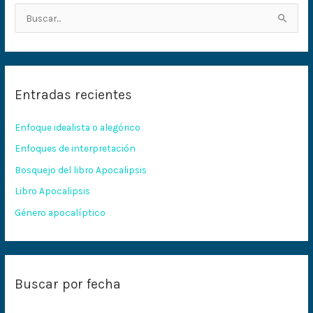
B
u
s
c
Entradas recientes
a
r
Enfoque idealista o alegórico
p
Enfoques de interpretación
o
Bosquejo del libro Apocalipsis
r
:
Libro Apocalipsis
Género apocalíptico
Buscar por fecha