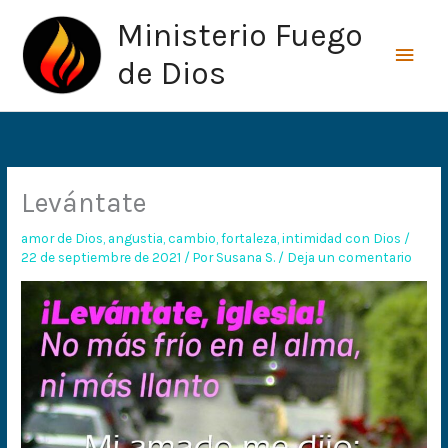
Ir
Men
Ministerio Fuego
al
princ
contenido
de Dios
Levántate
amor de Dios
,
angustia
,
cambio
,
fortaleza
,
intimidad con Dios
/
22 de septiembre de 2021
/ Por
Susana S.
/
Deja un comentario