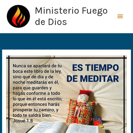
Ir
Men
Ministerio Fuego
al
princ
contenido
de Dios