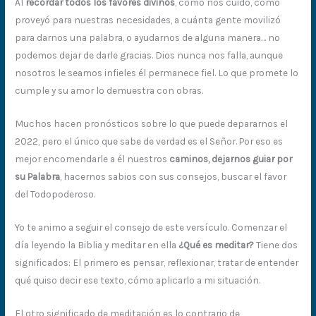
Al
recordar todos los favores divinos
, cómo nos cuidó, cómo
proveyó para nuestras necesidades, a cuánta gente movilizó
para darnos una palabra, o ayudarnos de alguna manera… no
podemos dejar de darle gracias. Dios nunca nos falla, aunque
nosotros le seamos infieles él permanece fiel. Lo que promete lo
cumple y su amor lo demuestra con obras.
Muchos hacen pronósticos sobre lo que puede depararnos el
2022, pero el único que sabe de verdad es el Señor. Por eso es
mejor encomendarle a él nuestros
caminos, dejarnos guiar por
su Palabra
, hacernos sabios con sus consejos, buscar el favor
del Todopoderoso.
Yo te animo a seguir el consejo de este versículo. Comenzar el
día leyendo la Biblia y meditar en ella
¿Qué es meditar?
Tiene dos
significados: El primero es pensar, reflexionar, tratar de entender
qué quiso decir ese texto, cómo aplicarlo a mi situación.
El otro significado de meditación es lo contrario de