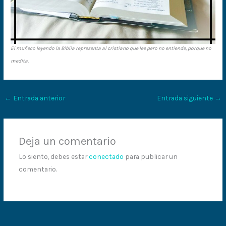
El muñeco leyendo la Biblia representa al cristiano que lee pero no entiende, porque no
medita.
←
Entrada anterior
Entrada siguiente
→
Deja un comentario
Lo siento, debes estar
conectado
para publicar un
comentario.