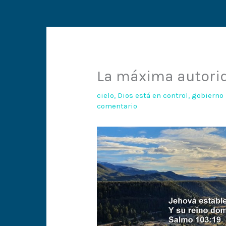
La máxima autori
cielo
,
Dios está en control
,
gobierno
comentario