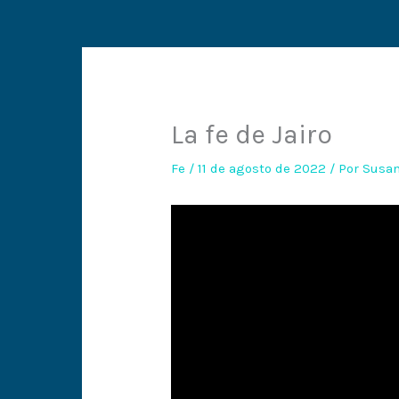
La fe de Jairo
Fe
/
11 de agosto de 2022
/ Por
Susan