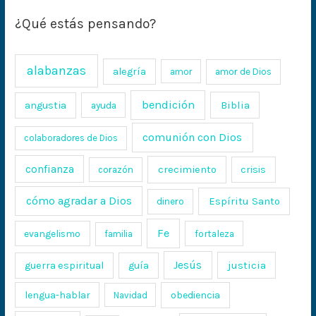
¿Qué estás pensando?
alabanzas
alegría
amor
amor de Dios
bendición
Biblia
angustia
ayuda
comunión con Dios
colaboradores de Dios
confianza
crecimiento
crisis
corazón
cómo agradar a Dios
Espíritu Santo
dinero
Fe
evangelismo
fortaleza
familia
Jesús
justicia
guerra espiritual
guía
lengua-hablar
obediencia
Navidad