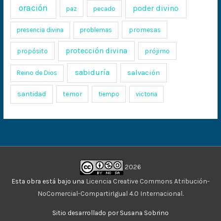
oración
poder divino
paz
pecado
promesas
presencia divina
problemas
protección divina
propósito
prójimo
sabiduría
salvación
Reino de Dios
santidad
temor
tiempo
victoria
2026
Esta obra está bajo una
Licencia Creative Commons Atribución-
NoComercial-CompartirIgual 4.0 Internacional
.
Sitio desarrollado por Susana Sobrino