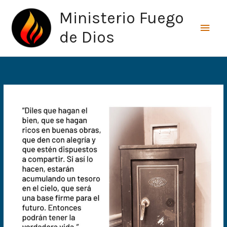
Ir
Men
Ministerio Fuego
al
princ
contenido
de Dios