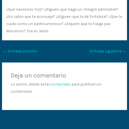
¿Qué necesitas hoy? ¿Alguien que haga un milagro admirable?
¿Un sabio que te aconseje? ¿Alguien que te dé fortaleza? ¿Que te
cuide como un padre amoroso? ¿Alquien que te traiga paz,
descanso? Ese es Jesús.
←
Entrada anterior
Entrada siguiente
→
Deja un comentario
Lo siento, debes estar
conectado
para publicar un
comentario.