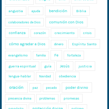
bendición
Biblia
angustia
ayuda
comunión con Dios
colaboradores de Dios
confianza
crecimiento
crisis
corazón
cómo agradar a Dios
Espíritu Santo
dinero
Fe
evangelismo
fortaleza
familia
Jesús
justicia
guerra espiritual
guía
lengua-hablar
obediencia
Navidad
oración
poder divino
paz
pecado
promesas
presencia divina
problemas
protección divina
propósito
prójimo