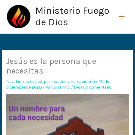
Ir
Men
Ministerio Fuego
al
princ
contenido
de Dios
Jesús es la persona que
necesitas
Navidad
,
necesidad
,
paz
,
poder divino
,
sabiduría
/
20 de
diciembre de 2020
/ Por
Susana S.
/
Deja un comentario