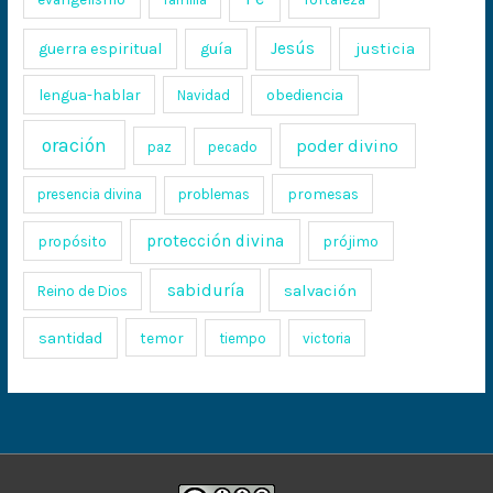
Jesús
justicia
guerra espiritual
guía
lengua-hablar
obediencia
Navidad
oración
poder divino
paz
pecado
promesas
presencia divina
problemas
protección divina
propósito
prójimo
sabiduría
salvación
Reino de Dios
santidad
temor
tiempo
victoria