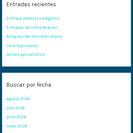
Entradas recientes
a
r
Enfoque idealista o alegórico
p
Enfoques de interpretación
o
Bosquejo del libro Apocalipsis
r
:
Libro Apocalipsis
Género apocalíptico
Buscar por fecha
agosto 2026
julio 2026
junio 2026
mayo 2026