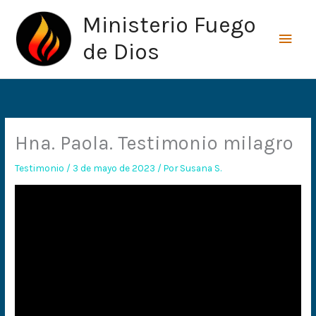
Ir
Men
Ministerio Fuego
al
princ
contenido
de Dios
Hna. Paola. Testimonio milagro
Testimonio
/
3 de mayo de 2023
/ Por
Susana S.