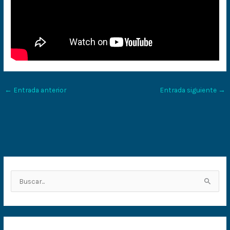
←
Entrada anterior
Entrada siguiente
→
B
u
s
c