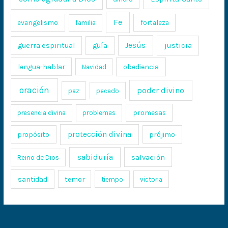
Fe
evangelismo
fortaleza
familia
Jesús
justicia
guerra espiritual
guía
lengua-hablar
obediencia
Navidad
oración
poder divino
paz
pecado
promesas
presencia divina
problemas
protección divina
propósito
prójimo
sabiduría
salvación
Reino de Dios
santidad
temor
tiempo
victoria