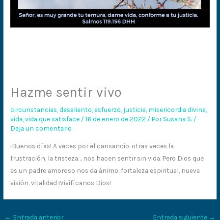
Hazme sentir vivo
circunstancias
,
desaliento
,
esfuerzo
,
justicia
,
misericordia divina
,
vida
,
vida que satisface
/
16 de enero de 2022
/ Por
Susana S.
/
Deja un comentario
¡Buenos días! A veces por el cansancio, otras veces la
frustración, la tristeza… nos hacen sentir sin vida. Pero Dios que
es un padre amoroso nos da ánimo, fortaleza espiritual, nueva
visión, vitalidad ¡Vivifícanos Dios!
←
Entrada anterior
Entrada siguiente
→