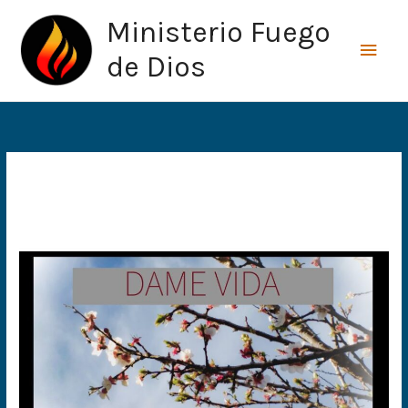
Ir
Men
Ministerio Fuego
al
princ
contenido
de Dios