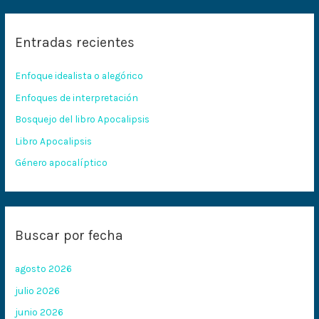
s
c
Entradas recientes
a
r
Enfoque idealista o alegórico
p
Enfoques de interpretación
o
Bosquejo del libro Apocalipsis
r
:
Libro Apocalipsis
Género apocalíptico
Buscar por fecha
agosto 2026
julio 2026
junio 2026