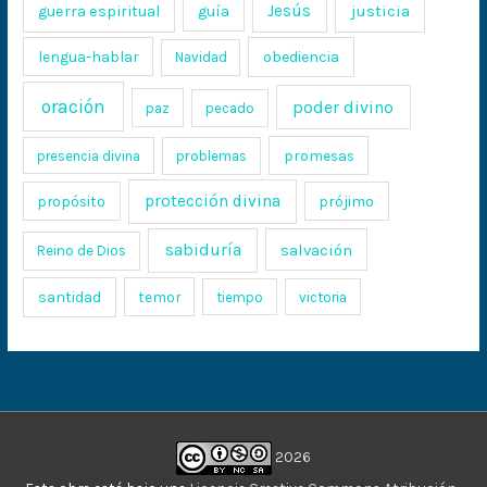
Jesús
justicia
guerra espiritual
guía
lengua-hablar
obediencia
Navidad
oración
poder divino
paz
pecado
promesas
presencia divina
problemas
protección divina
propósito
prójimo
sabiduría
salvación
Reino de Dios
santidad
temor
tiempo
victoria
2026