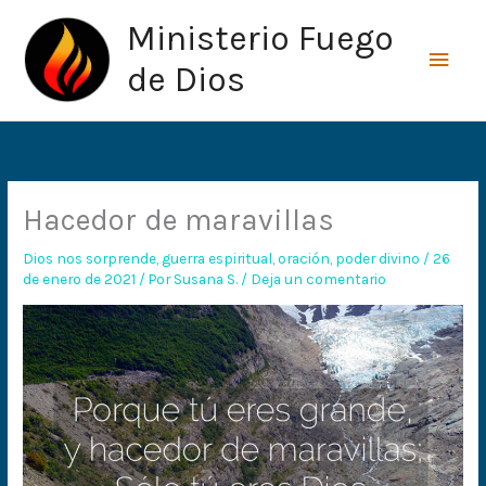
Ir
Men
Ministerio Fuego
al
princ
contenido
de Dios
Hacedor de maravillas
Dios nos sorprende
,
guerra espiritual
,
oración
,
poder divino
/
26
de enero de 2021
/ Por
Susana S.
/
Deja un comentario