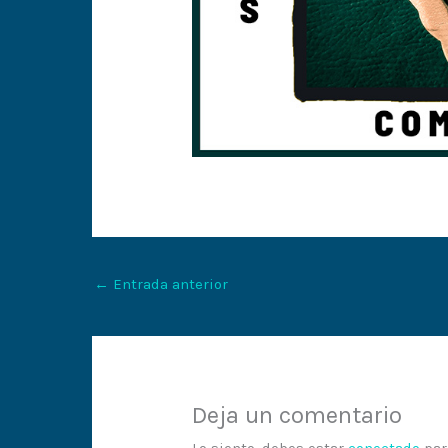
←
Entrada anterior
Deja un comentario
Lo siento, debes estar
conectado
par