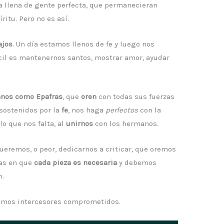
ra llena de gente perfecta, que permanecieran
ritu. Pero no es así.
ajos
. Un día estamos llenos de fe y luego nos
cil es mantenernos santos, mostrar amor, ayudar
ianos como Epafras
, que
oren
con todas sus fuerzas
sostenidos por la
fe
, nos haga
perfectos
con la
lo que nos falta, al
unirnos
con los hermanos.
queremos, o peor, dedicarnos a criticar, que oremos
as en que
cada pieza es necesaria
y debemos
n.
eamos intercesores comprometidos.