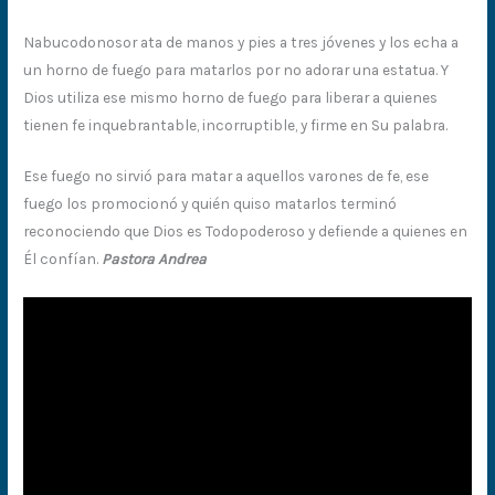
Nabucodonosor ata de manos y pies a tres jóvenes y los echa a
un horno de fuego para matarlos por no adorar una estatua. Y
Dios utiliza ese mismo horno de fuego para liberar a quienes
tienen fe inquebrantable, incorruptible, y firme en Su palabra.
Ese fuego no sirvió para matar a aquellos varones de fe, ese
fuego los promocionó y quién quiso matarlos terminó
reconociendo que Dios es Todopoderoso y defiende a quienes en
Él confían.
Pastora Andrea