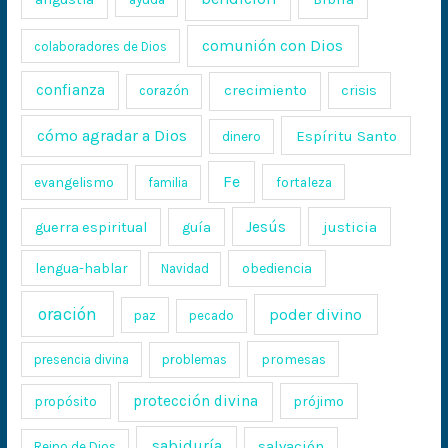
comunión con Dios
colaboradores de Dios
confianza
crecimiento
crisis
corazón
cómo agradar a Dios
Espíritu Santo
dinero
Fe
evangelismo
fortaleza
familia
Jesús
justicia
guerra espiritual
guía
lengua-hablar
obediencia
Navidad
oración
poder divino
paz
pecado
promesas
presencia divina
problemas
protección divina
propósito
prójimo
sabiduría
salvación
Reino de Dios