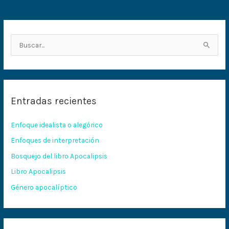
B
u
s
c
Entradas recientes
a
r
Enfoque idealista o alegórico
p
Enfoques de interpretación
o
Bosquejo del libro Apocalipsis
r
:
Libro Apocalipsis
Género apocalíptico