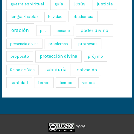
Jesús
justicia
guerra espiritual
guía
lengua-hablar
obediencia
Navidad
oración
poder divino
paz
pecado
promesas
presencia divina
problemas
protección divina
propósito
prójimo
sabiduría
salvación
Reino de Dios
santidad
temor
tiempo
victoria
2026