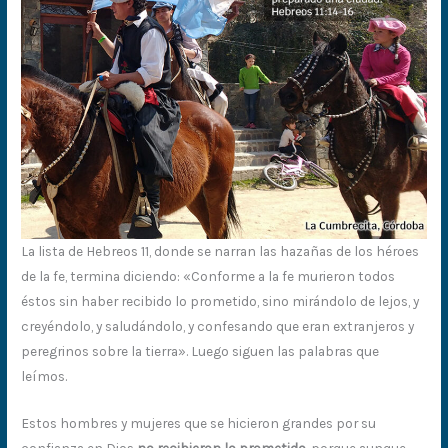
La lista de Hebreos 11, donde se narran las hazañas de los héroes
de la fe, termina diciendo: «Conforme a la fe murieron todos
éstos sin haber recibido lo prometido, sino mirándolo de lejos, y
creyéndolo, y saludándolo, y confesando que eran extranjeros y
peregrinos sobre la tierra». Luego siguen las palabras que
leímos.
Estos hombres y mujeres que se hicieron grandes por su
confianza en Dios
no recibieron lo prometido
, porque aunque