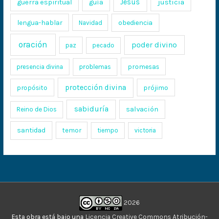
Jesús
justicia
guerra espiritual
guía
lengua-hablar
obediencia
Navidad
oración
poder divino
paz
pecado
promesas
presencia divina
problemas
protección divina
propósito
prójimo
sabiduría
salvación
Reino de Dios
santidad
temor
tiempo
victoria
2026
Esta obra está bajo una
Licencia Creative Commons Atribución-