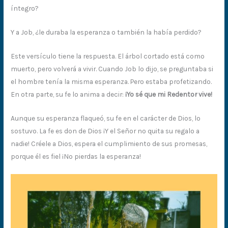
íntegro?
Y a Job, ¿le duraba la esperanza o también la había perdido?
Este versículo tiene la respuesta. El árbol cortado está como
muerto, pero volverá a vivir. Cuando Job lo dijo, se preguntaba si
el hombre tenía la misma esperanza. Pero estaba profetizando.
En otra parte, su fe lo anima a decir:
¡Yo sé que mi Redentor vive!
Aunque su esperanza flaqueó, su fe en el carácter de Dios, lo
sostuvo. La fe es don de Dios ¡Y el Señor no quita su regalo a
nadie! Créele a Dios, espera el cumplimiento de sus promesas,
porque él es fiel ¡No pierdas la esperanza!