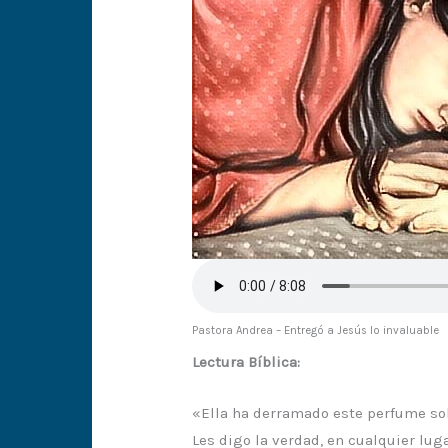
Pastora Andrea – Entregó a Jesús lo invaluable
Lectura Bíblica:
«Ella ha derramado este perfume sobr
Les digo la verdad, en cualquier lu