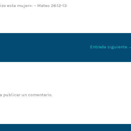
izo esta mujer». – Mateo 26:12-13
Entrada siguiente
a publicar un comentario.