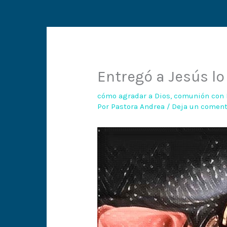
Entregó a Jesús lo
cómo agradar a Dios
,
comunión con 
Por
Pastora Andrea
/
Deja un coment