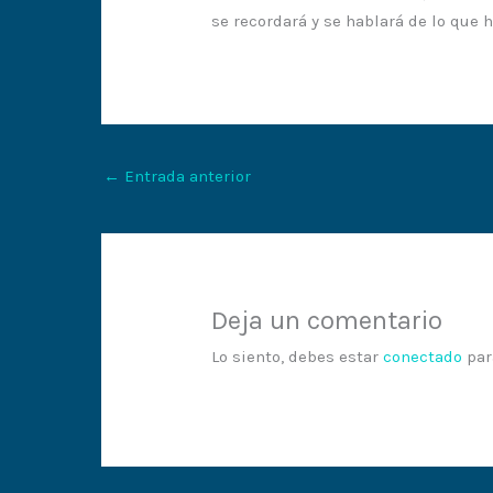
se recordará y se hablará de lo que h
←
Entrada anterior
Deja un comentario
Lo siento, debes estar
conectado
par